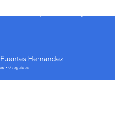
s Veterinarios
Consejo Directivo
Pre-Registro
Convocat
r Fuentes Hernandez
es
0
seguidos