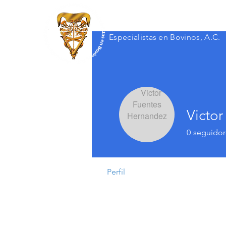
Asociación Mexicana de Médico
Especialistas en Bovinos, A.C.
Victo
0
seguidor
Perfil