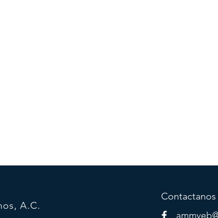
Contactanos
nos, A.C.
ammveb@