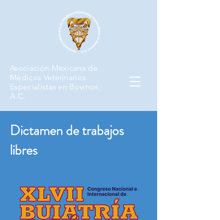
Asociación Mexicana de
Médicos Veterinarios
Especialistas en Bovinos,
A.C.
Dictamen de trabajos
libres