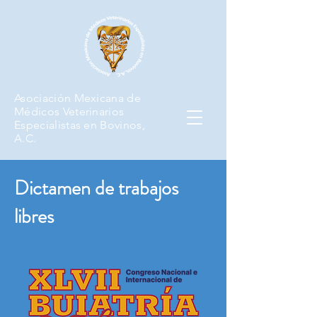
Asociación Mexicana de
Médicos Veterinarios
Especialistas en Bovinos,
A.C.
Dictamen de trabajos
libres