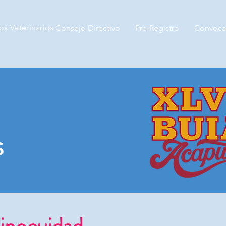
s Veterinarios
Consejo Directivo
Pre-Registro
Convocat
s