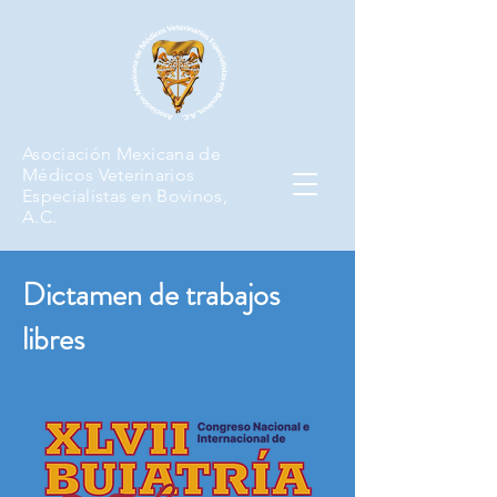
Asociación Mexicana de
Médicos Veterinarios
Especialistas en Bovinos,
A.C.
Dictamen de trabajos
libres