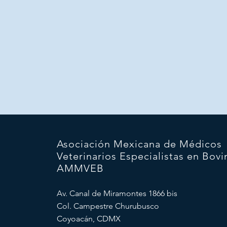
Asociación Mexicana de Médicos
Veterinarios Especialistas en Bovi
AMMVEB
Av. Canal de Miramontes 1866 bis
Col. Campestre Churubusco
Coyoacán, CDMX