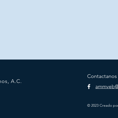
Contactanos
nos, A.C.
ammveb@
© 2023 Creado po