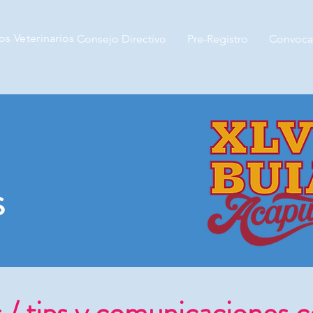
s Veterinarios
Consejo Directivo
Pre-Registro
Convocat
s
 / tips y comunicaciones c