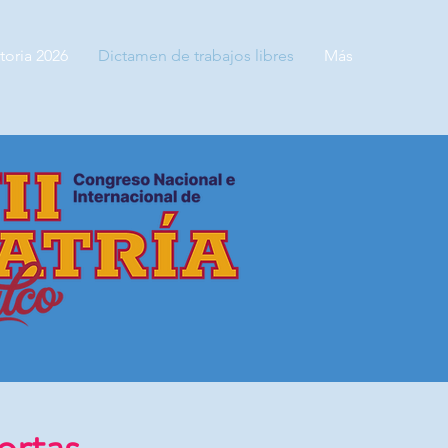
oria 2026
Dictamen de trabajos libres
Más
ortas