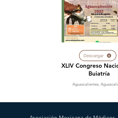
Descargar
XLIV Congreso Naci
Buiatría
Aguascalientes, Aguascali
Asociación Mexicana de Médicos