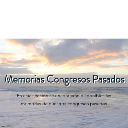
s Veterinarios
Consejo Directivo
Pre-Registro
Convocat
Memorias Congresos Pasados
En esta sección se encontrarán disponibles las
memorias de nuestros congresos pasados