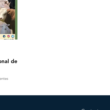
onal de
entes