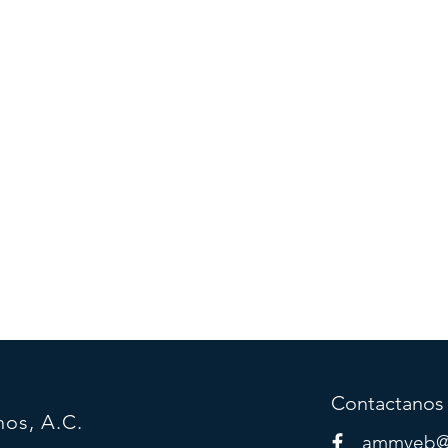
Contactanos
nos, A.C.
ammveb@