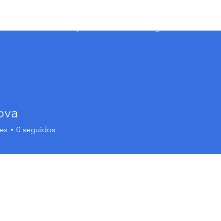
s Veterinarios
Consejo Directivo
Pre-Registro
Convocat
ova
es
0
seguidos