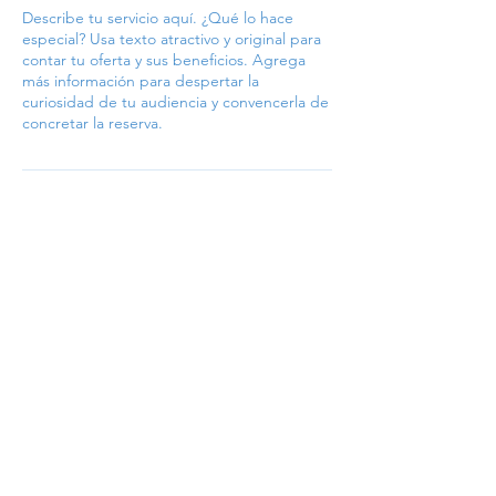
Describe tu servicio aquí. ¿Qué lo hace
especial? Usa texto atractivo y original para
contar tu oferta y sus beneficios. Agrega
más información para despertar la
curiosidad de tu audiencia y convencerla de
concretar la reserva.
Asociación Mexicana de
Médicos Veterinarios
Especialistas en Bovinos,
A.C.
AMMVEB
Av. Canal de Miramontes 1866 bis