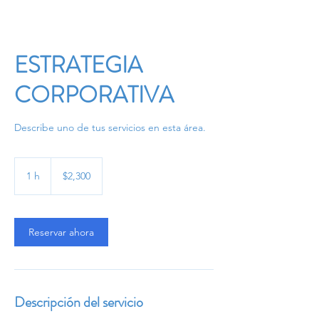
ESTRATEGIA
CORPORATIVA
Describe uno de tus servicios en esta área.
2,300
pesos
1 h
1
$2,300
mexicanos
Reservar ahora
Descripción del servicio